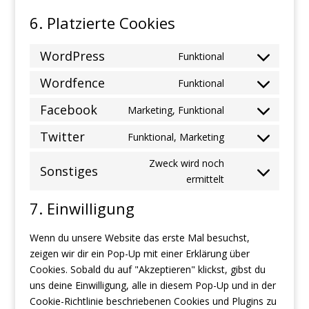
6. Platzierte Cookies
WordPress
Funktional
Consent
to
Wordfence
Funktional
Consent
service
to
Facebook
Marketing, Funktional
wordpress
Consent
service
to
Twitter
Funktional, Marketing
wordfence
Consent
service
to
Zweck wird noch
facebook
Sonstiges
service
Consent
ermittelt
twitter
to
7. Einwilligung
service
sonstiges
Wenn du unsere Website das erste Mal besuchst,
zeigen wir dir ein Pop-Up mit einer Erklärung über
Cookies. Sobald du auf "Akzeptieren" klickst, gibst du
uns deine Einwilligung, alle in diesem Pop-Up und in der
Cookie-Richtlinie beschriebenen Cookies und Plugins zu