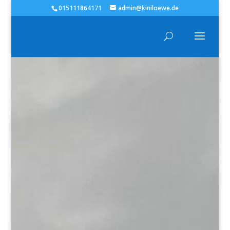
015111864171
admin@kiniloewe.de